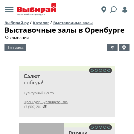
Места и события Оренбурга
/
/
Выбирай.ру
Каталог
Выставочные залы
Выставочные залы в Оренбурге
52 компании
Тип зала
Салют
победа!
Культурный центр
Оренбург, Бурзянцева, 30а

+7 (302) 202
Газовик