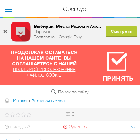
Оренбург
Выбирай: Места Рядом и Афиша
✖
Смотреть
Парамон
Бесплатно - Google Play
ПРОДОЛЖАЯ ОСТАВАТЬСЯ
НА НАШЕМ САЙТЕ, ВЫ
СОГЛАШАЕТЕСЬ С НАШЕЙ
ПОЛИТИКОЙ ИСПОЛЬЗОВАНИЯ
ФАЙЛОВ COOKIE
ПРИНЯТЬ
›
›
Каталог
Выставочные залы
0
выходной
Закрыто