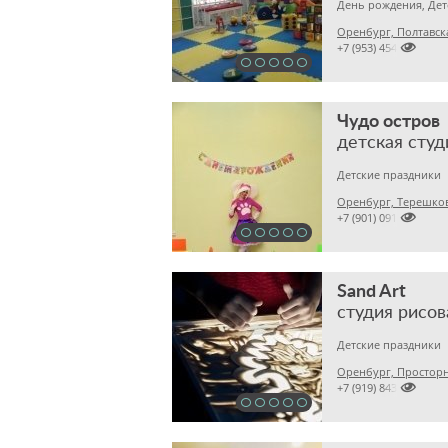
Оренбург, Полтавска

+7 (953) 4543188
Чудо остров
детская студ
Детские праздники
Оренбург, Терешков

+7 (901) 091
Sand Art
Детские праздники
Оренбург, Просторн

+7 (919) 8435249