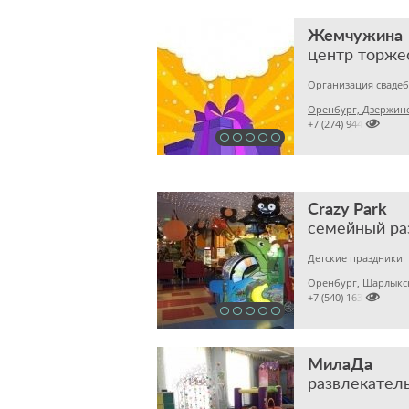
Жемчужина
центр торже
Оренбург, Дзержинс

+7 (274) 944
Crazy Park
семейный ра
Детские праздники
Оренбург, Шарлыкск

+7 (540) 163
МилаДа