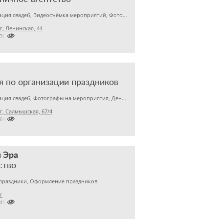
Организация свадеб, Видеосъёмка мероприятий, Фотографы на мероприятия
, Ленинская, 44

5360036
я по организации праздников
Организация свадеб, Фотографы на мероприятия, День рождения
, Салмышская, 67/4

064
 Эра
ство
 праздники, Оформление праздников
г

8499248