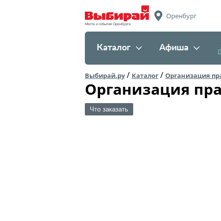
Оренбург
Места и события Оренбурга
Каталог
Афиша
/
/
Выбирай.ру
Каталог
Организация пр
Организация пра
Что заказать