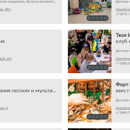
День рождения, Детские праздники, Артисты (аниматоры) на мероприятия
Детские 
я, 39/1
Оренбург
+7 (915) 
Твоя 
ия
клуб 
Детские 
ой, 261
Оренбург
+7 (585) 
Форт 
студия рисования песком и мультипликации
квест
Детские 
ая, 4
Оренбург
+7 (969) 