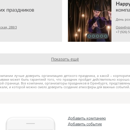
Happy
их праздников
компа
День рож
кая, 288/3
Оренбург
+7 (926) 
Показать ещё
омпании лучше доверить организацию детского праздника, а какой – корпорат
вами может быть гарантией того, что праздник пройдет действительно хорошо.
ой странице. Все компании, организаторы праздников в Оренбурге, представлены 
скали, и которой можно смело доверить создание атмосферы для важных событий.
Добавить компанию
Добавить событие