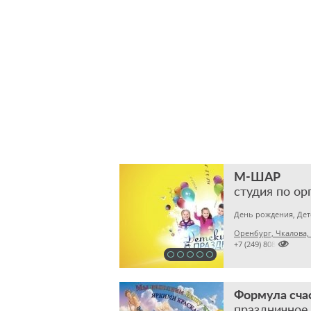
М-ШАР
Оренбург, Чкалова,

+7 (249) 808
Формула сча
праздничное 