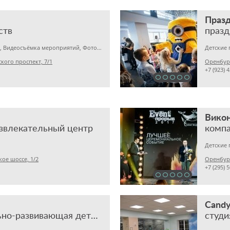
Праз
ств
празд
Организация свадеб, Видеосъёмка мероприятий, Фотографы на мероприятия
кого проспект, 7/1
Оренбур
+7 (923) 
Вико
звлекательный центр
Детские 
ое шоссе, 1/2
Оренбург
+7 (295) 
Candy
развлекательно-развивающая детская студия
студи