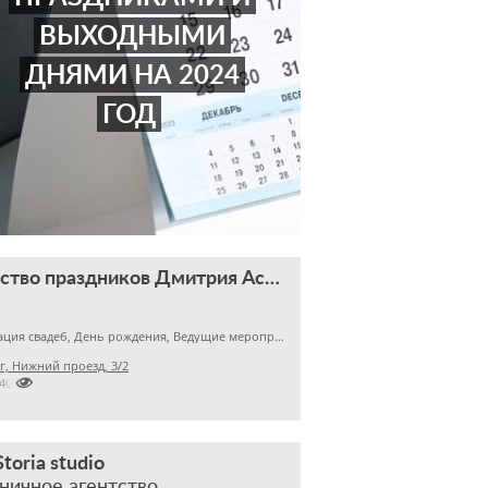
ВЫХОДНЫМИ
ДНЯМИ НА 2024
ГОД
Агентство праздников Дмитрия Асеева
Организация свадеб, День рождения, Ведущие мероприятий
, Нижний проезд, 3/2

140
Storia studio
ничное агентство