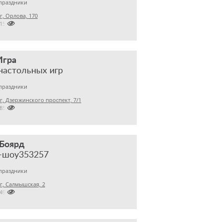
праздники
, Орлова, 170

115
Игра
настольных игр
праздники
, Дзержинского проспект, 7/1

085
Боярд
-шоу353257
праздники
, Салмышская, 2

7494444