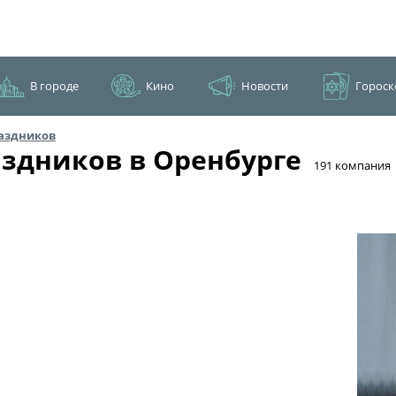
В городе
Кино
Новости
Гороск
аздников
здников в Оренбурге
​191 компания