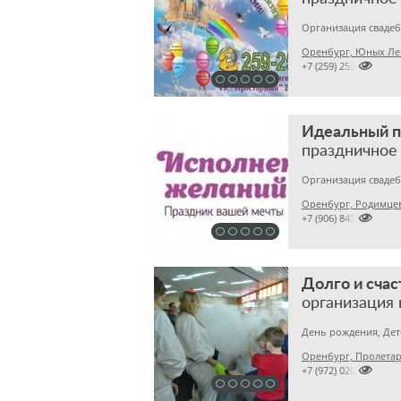
Оренбург, Юных Лен

+7 (259) 253
Идеальный п
праздничное 
Оренбург, Родимцев

+7 (906) 8435060
Долго и счас
Оренбург, Пролетар

+7 (972) 020