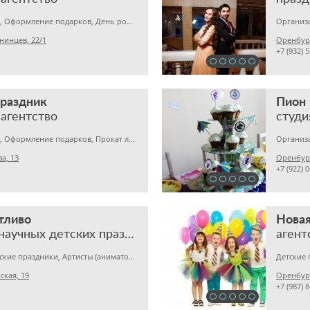
Организация свадеб, Оформление подарков, День рождения
инцев, 22/1
Оренбург
+7 (932) 
раздник
Пион
агентство
студи
Организация свадеб, Оформление подарков, Прокат лимузинов
а, 13
Оренбург
+7 (922) 
тливо
Новая
организация научных детских праздников
агент
День рождения, Детские праздники, Артисты (аниматоры) на мероприятия
Детские
ская, 19
Оренбур
+7 (987) 