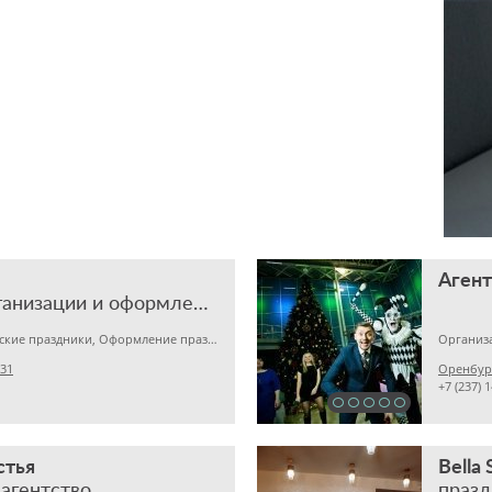
студия по организации и оформлению праздников
День рождения, Детские праздники, Оформление праздников
 31
Оренбург
+7 (237) 
стья
Bella 
агентство
празд