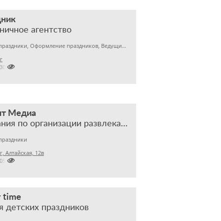
дник
ничное агентство
Детские праздники, Оформление праздников, Ведущие мероприятий
г

430
нт Медиа
компания по организации развлекательных и деловых мероприятий
праздники
, Алтайская, 12в

505
 time
я детских праздников