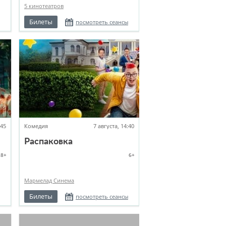
5 кинотеатров
Билеты
посмотреть сеансы
:45
Комедия
7 августа, 14:40
Распаковка
18+
6+
Мармелад Синема
Билеты
посмотреть сеансы