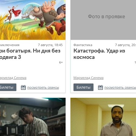
риключения
7 августа, 18:45
Фантастика
7 августа, 20
ри богатыря. Ни дня без
Катастрофа. Удар из
одвига 3
космоса
6+
армелад Синема
Мармелад Синема
Билеты
Билеты
посмотреть сеансы
посмотреть сеансы