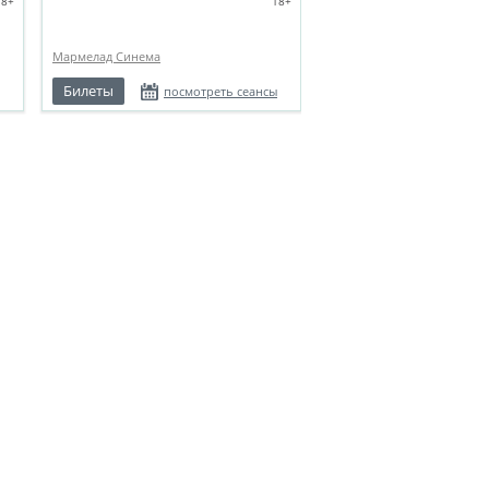
18+
18+
Мармелад Синема
Билеты
посмотреть сеансы