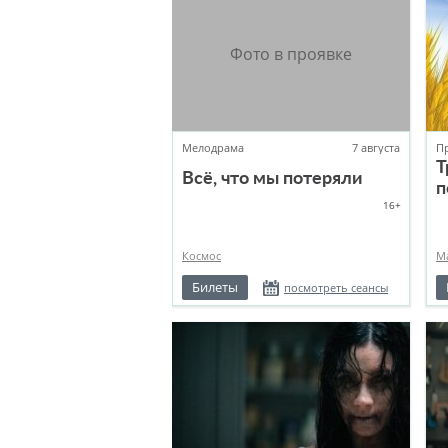
Мелодрама
7 августа
П
Т
Всё, что мы потеряли
п
16+
Космос
М
Билеты
посмотреть сеансы