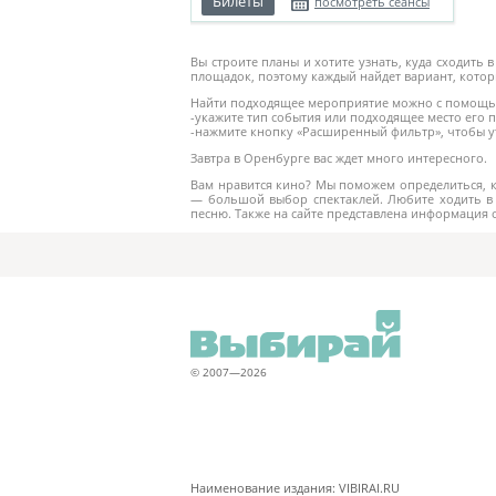
Билеты
посмотреть сеансы
Вы строите планы и хотите узнать, куда сходить
площадок, поэтому каждый найдет вариант, кото
Найти подходящее мероприятие можно с помощью
-укажите тип события или подходящее место его 
-нажмите кнопку «Расширенный фильтр», чтобы ут
Завтра в Оренбурге вас ждет много интересного.
Вам нравится кино? Мы поможем определиться, к
— большой выбор спектаклей. Любите ходить в 
песню. Также на сайте представлена информация 
© 2007—2026
Наименование издания: VIBIRAI.RU