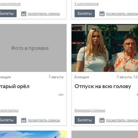
кинотеатров
5 кинотеатров
Билеты
Билеты
посмотреть сеансы
посмотреть сеансы
омедия
7 августа
Комедия
7 августа, 13
тарый орёл
Отпуск на всю голову
12+
кинотеатра
Мармелад Синема
Билеты
Билеты
посмотреть сеансы
посмотреть сеансы