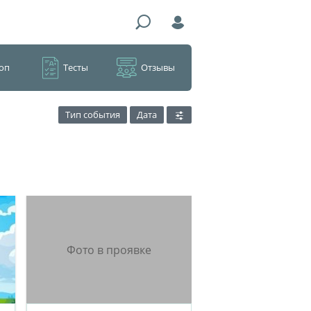
оп
Тесты
Отзывы
Тип события
Дата