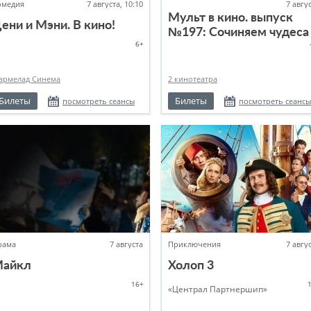
омедия
7 августа, 10:10
7 авгу
Мульт в кино. выпуск
ени и Мэни. В кино!
№197: Сочиняем чудеса
6+
армелад Синема
2 кинотеатра
Билеты
Билеты
посмотреть сеансы
посмотреть сеансы
рама
7 августа
Приключения
7 авгу
айкл
Холоп 3
16+
«Централ Партнершип»