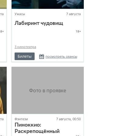
ста
Ужасы
7 августа
Лабиринт чудовищ
18+
18+
3 кинотеатра
Билеты
посмотреть сеансы
ста
Фэнтези
7 августа, 00:50
Пиноккио:
Раскрепощённый