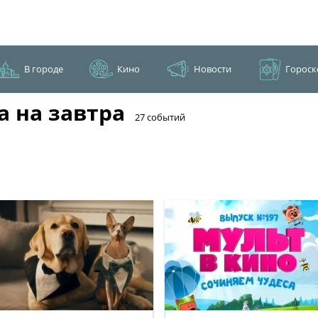
В городе
Кино
Новости
Гороск
 на завтра
​27 событий