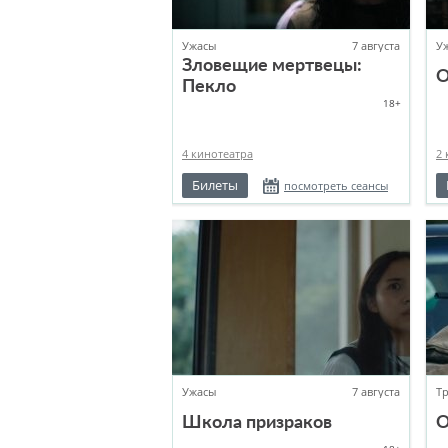
Ужасы
7 августа
У
Зловещие мертвецы:
О
Пекло
18+
4 кинотеатра
2 
Билеты
посмотреть сеансы
Ужасы
7 августа
Т
Школа призраков
О