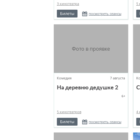
3 кинотеатра
5 
Билеты
посмотреть сеансы
Комедия
7 августа
К
На деревню дедушке 2
С
6+
5 кинотеатров
4 
Билеты
посмотреть сеансы