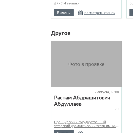
ДКиС «Газовик»
Б
Билеты
посмотреть сеансы
Другое
7 августа, 18:00
Растам Абдрашитович
Абдуллаев
6+
Оренбургский государственный
татарский драматический театр им. М.
Файзи