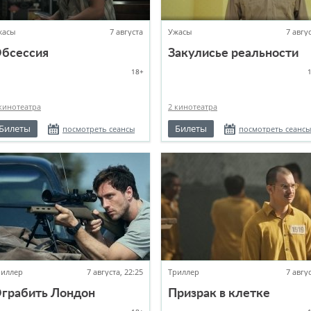
жасы
7 августа
Ужасы
7 авгу
бсессия
Закулисье реальности
18+
кинотеатра
2 кинотеатра
Билеты
Билеты
посмотреть сеансы
посмотреть сеансы
риллер
7 августа, 22:25
Триллер
7 авгу
грабить Лондон
Призрак в клетке