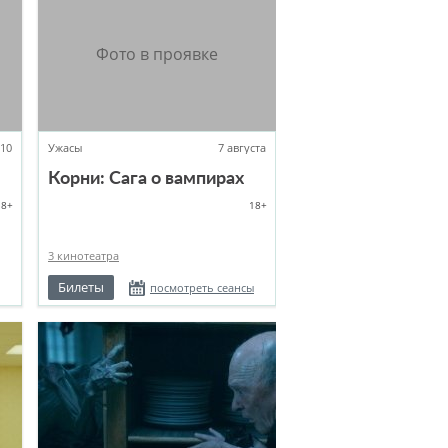
:10
Ужасы
7 августа
Корни: Сага о вампирах
18+
18+
3 кинотеатра
Билеты
посмотреть сеансы