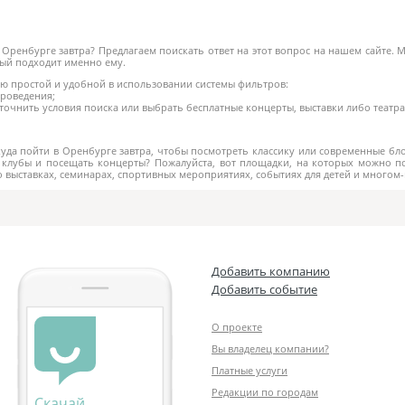
 в Оренбурге завтра? Предлагаем поискать ответ на этот вопрос на нашем сайте
рый подходит именно ему.
 простой и удобной в использовании системы фильтров:
проведения;
очнить условия поиска или выбрать бесплатные концерты, выставки либо театр
уда пойти в Оренбурге завтра, чтобы посмотреть классику или современные бло
клубы и посещать концерты? Пожалуйста, вот площадки, на которых можно по
о выставках, семинарах, спортивных мероприятиях, событиях для детей и многом
Добавить компанию
Добавить событие
О проекте
Вы владелец компании?
Платные услуги
Редакции по городам
Скачай