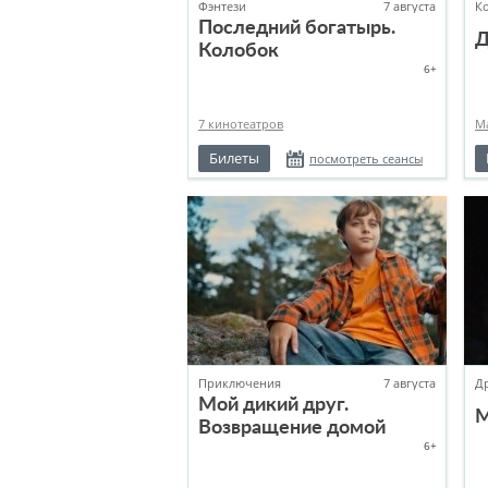
Фэнтези
7 августа
К
Последний богатырь.
Д
Колобок
6+
7 кинотеатров
М
Билеты
посмотреть сеансы
Приключения
7 августа
Д
Мой дикий друг.
М
Возвращение домой
6+