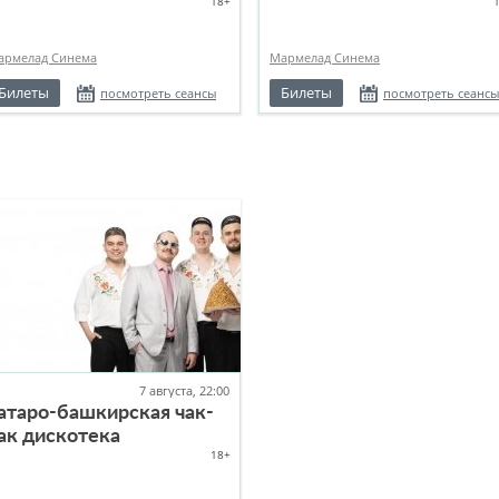
18+
армелад Синема
Мармелад Синема
Билеты
Билеты
посмотреть сеансы
посмотреть сеансы
7 августа, 22:00
атаро-башкирская чак-
ак дискотека
18+