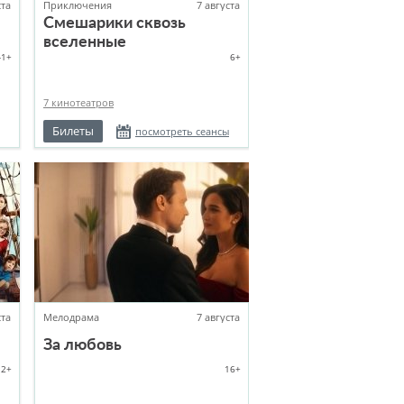
ста
Приключения
7 августа
Смешарики сквозь
вселенные
-1+
6+
7 кинотеатров
Билеты
посмотреть сеансы
ста
Мелодрама
7 августа
За любовь
12+
16+