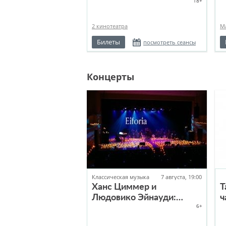
18+
2 кинотеатра
М
Билеты
посмотреть сеансы
Концерты
Классическая музыка
7 августа, 19:00
Ханс Циммер и
Т
Людовико Эйнауди:
ч
6+
двойной концерт в
сиянии тысячи свечей